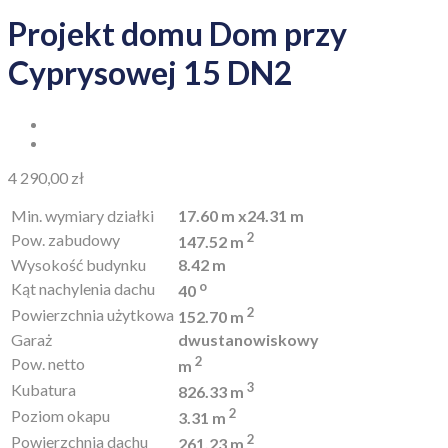
Projekt domu Dom przy
Cyprysowej 15 DN2
4 290,00
zł
Min. wymiary działki
17.60 m x24.31 m
2
Pow. zabudowy
147.52 m
Wysokość budynku
8.42 m
o
Kąt nachylenia dachu
40
2
Powierzchnia użytkowa
152.70 m
Garaż
dwustanowiskowy
2
Pow. netto
m
3
Kubatura
826.33 m
2
Poziom okapu
3.31 m
2
Powierzchnia dachu
261.23 m