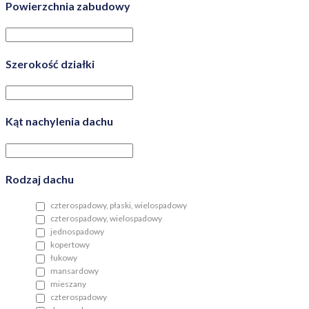
Powierzchnia zabudowy
Szerokość działki
Kąt nachylenia dachu
Rodzaj dachu
czterospadowy, płaski, wielospadowy
czterospadowy, wielospadowy
jednospadowy
kopertowy
łukowy
mansardowy
mieszany
czterospadowy