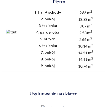
Piętro
2
1.
hall + schody
9.66 m
2
2.
pokój
18.38 m
2
3.
łazienka
3.07 m
2
4.
garderoba
2.53 m
2
5.
strych
2.66 m
2
6.
łazienka
10.14 m
2
7.
pokój
14.51 m
2
8.
pokój
14.99 m
2
9.
pokój
10.74 m
Usytuowanie na działce