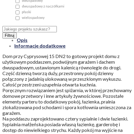
dwuspadowy
dwuspadowy z naczółkami
płaski
wielospadowy
Filtruj
Opis
Informacje dodatkowe
Dom przy Cyprysowej 15 DN2 to gotowy projekt domu z
użytkowym poddaszem, podwójnym garażem i dachem
dwuspadowym, ustawionym kalenicą równolegle do drogi.
Część dzienną tworzą duży, przestronny pokój dzienny
połączony z jadalnią ulokowaną w przeszklonym wykuszu.
Całość przestrzeni uzupełnia otwarta kuchnia.
Poręcznym rozwiązaniem jest spiżarnia, w której przechowamy
domowe przetwory i inne artykuły żywnościowe. Pozostałe
elementy parteru to dodatkowy pokój, łazienka, pralnia
zlokalizowana pod schodami i spora kotłownia umieszczona za
garażem.
Na poddaszu zaprojektowano cztery sypialnie i dwie łazienki.
Sypialnia małżeńska posiada własną łazienkę, garderobę i
dostęp do niewielkiego strychu. Każdy pokój ma wyjście na