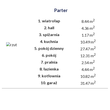
Parter
2
1.
wiatrołap
8.44 m
2
2.
hall
4.36 m
2
3.
spiżarnia
1.17 m
2
4.
kuchnia
10.49 m
2
5.
pokój dzienny
27.47 m
2
6.
pokój
12.31 m
2
7.
pralnia
2.54 m
2
8.
łazienka
4.44 m
2
9.
kotłownia
10.82 m
2
10.
garaż
31.47 m