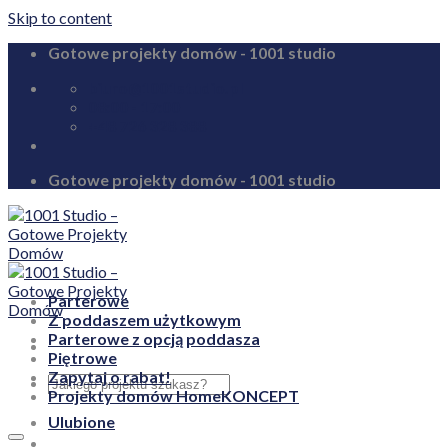
Skip to content
Gotowe projekty domów - 1001 studio
biuro@1001studio.pl
08:00 - 17:00
+48 726 328 388
Gotowe projekty domów - 1001 studio
Parterowe
Z poddaszem użytkowym
Parterowe z opcją poddasza
Piętrowe
Zapytaj o rabat!
Projekty domów HomeKONCEPT
Ulubione