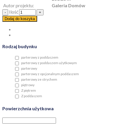
Autor projektu:
Galeria Domów
Ilość
Dodaj do koszyka
Rodzaj budynku
parterowy z poddaszem
parterowy z poddaszem użytkowym
parterowy
parterowy z opcjonalnym poddaszem
parterowy ze strychem
piętrowy
Z piętrem
Z poddaszem
Powierzchnia użytkowa