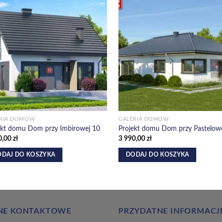
Dodaj do
Dodaj
ulubionych!
ulubio
ERIA DOMÓW
GALERIA DOMÓW
ekt domu Dom przy Imbirowej 10
Projekt domu Dom przy Pastelow
0,00
zł
3 990,00
zł
DAJ DO KOSZYKA
DODAJ DO KOSZYKA
NE KONTAKTOWE
PRZYDATNE INFORMACJ