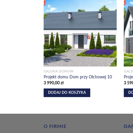
Dodaj do
ulubionych!
GALERIA DOMÓW
GAL
Projekt domu Dom przy Olchowej 10
Proj
3 990,00
zł
3 59
DODAJ DO KOSZYKA
DO
O FIRMIE
DA