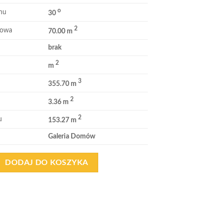
o
hu
30
2
kowa
70.00 m
brak
2
m
3
355.70 m
2
3.36 m
2
u
153.27 m
Galeria Domów
DODAJ DO KOSZYKA