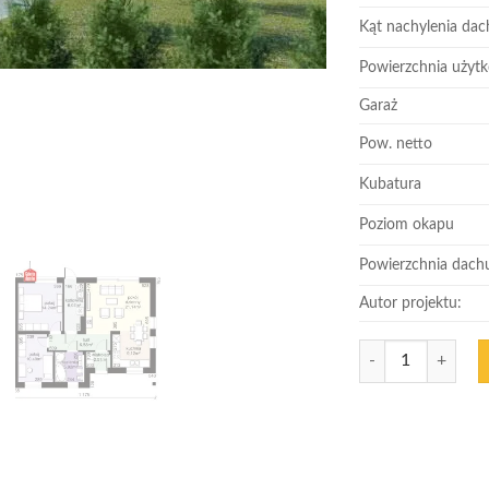
Kąt nachylenia dac
Powierzchnia użyt
Garaż
Pow. netto
Kubatura
Poziom okapu
Powierzchnia dach
Autor projektu:
Ilość