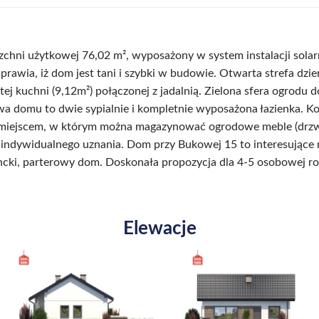
hni użytkowej 76,02 m², wyposażony w system instalacji solar
sprawia, iż dom jest tani i szybki w budowie. Otwarta strefa dzi
j kuchni (9,12m²) połączonej z jadalnią. Zielona sfera ogrodu do
domu to dwie sypialnie i kompletnie wyposażona łazienka. Kot
m miejscem, w którym można magazynować ogrodowe meble (drzwi
ndywidualnego uznania. Dom przy Bukowej 15 to interesujące r
cki, parterowy dom. Doskonała propozycja dla 4-5 osobowej ro
Elewacje