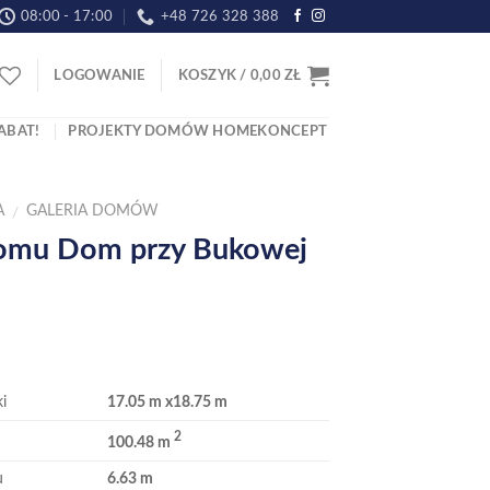
08:00 - 17:00
+48 726 328 388
LOGOWANIE
KOSZYK /
0,00
ZŁ
ABAT!
PROJEKTY DOMÓW HOMEKONCEPT
A
GALERIA DOMÓW
/
domu Dom przy Bukowej
i
17.05 m x18.75 m
2
100.48 m
u
6.63 m