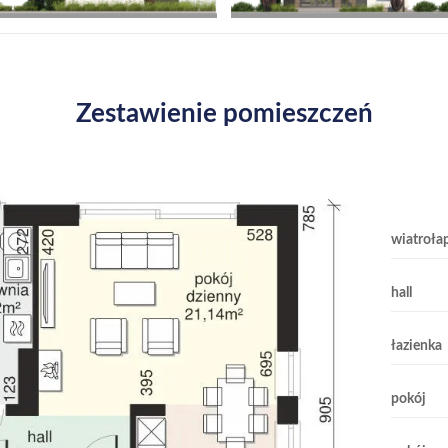
Zestawienie pomieszczeń
wiatroła
hall
łazienka
pokój