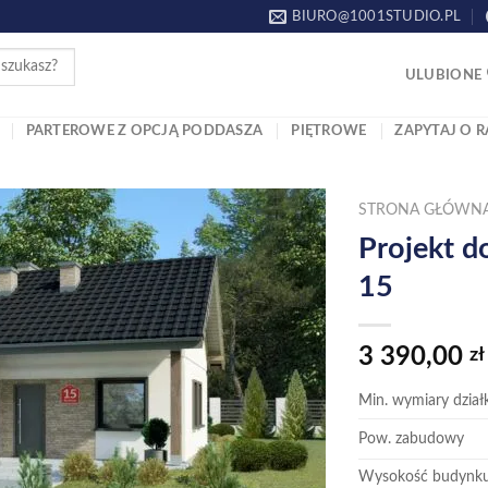
BIURO@1001STUDIO.PL
ULUBIONE
PARTEROWE Z OPCJĄ PODDASZA
PIĘTROWE
ZAPYTAJ O R
STRONA GŁÓWN
Projekt 
15
Dodaj
do
ulubionych!
3 390,00
zł
Min. wymiary działk
Pow. zabudowy
Wysokość budynk