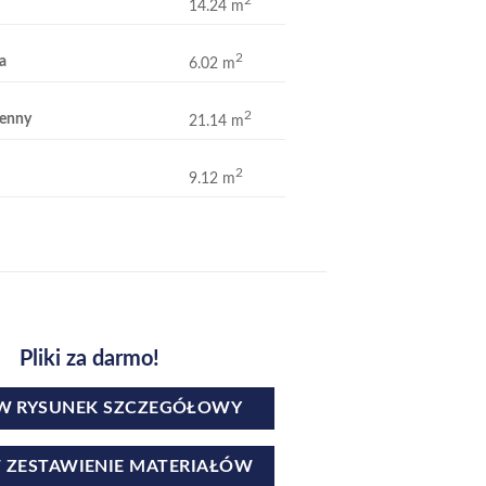
2
14.24 m
2
a
6.02 m
2
ienny
21.14 m
2
9.12 m
Pliki za darmo!
 RYSUNEK SZCZEGÓŁOWY
ZESTAWIENIE MATERIAŁÓW