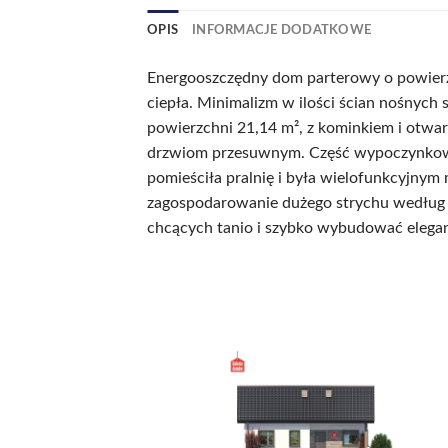
OPIS
INFORMACJE DODATKOWE
Energooszczędny dom parterowy o powierzc
ciepła. Minimalizm w ilości ścian nośnych 
powierzchni 21,14 m², z kominkiem i otwarte
drzwiom przesuwnym. Część wypoczynkowa 
pomieściła pralnię i była wielofunkcyjny
zagospodarowanie dużego strychu według i
chcących tanio i szybko wybudować elegan