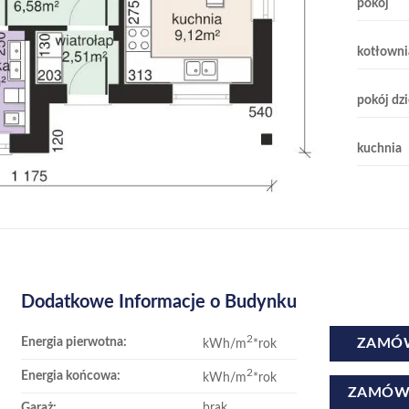
pokój
kotłowni
pokój dz
kuchnia
Dodatkowe Informacje o Budynku
2
Energia pierwotna:
kWh/m
*rok
ZAMÓW
2
Energia końcowa:
kWh/m
*rok
ZAMÓW 
Garaż:
brak