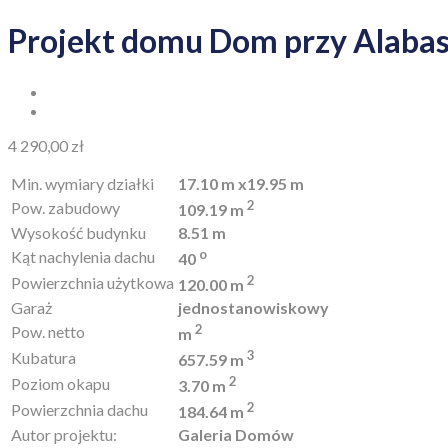
Projekt domu Dom przy Alabas
4 290,00
zł
Min. wymiary działki
17.10 m x19.95 m
2
Pow. zabudowy
109.19 m
Wysokość budynku
8.51 m
o
Kąt nachylenia dachu
40
2
Powierzchnia użytkowa
120.00 m
Garaż
jednostanowiskowy
2
Pow. netto
m
3
Kubatura
657.59 m
2
Poziom okapu
3.70 m
2
Powierzchnia dachu
184.64 m
Autor projektu:
Galeria Domów