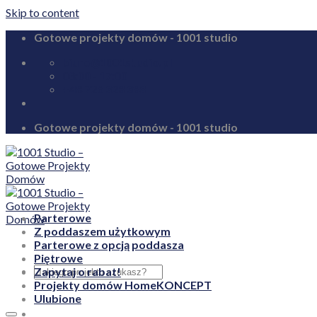
Skip to content
Gotowe projekty domów - 1001 studio
biuro@1001studio.pl
08:00 - 17:00
+48 726 328 388
Gotowe projekty domów - 1001 studio
Parterowe
Z poddaszem użytkowym
Parterowe z opcją poddasza
Piętrowe
Zapytaj o rabat!
Projekty domów HomeKONCEPT
Ulubione