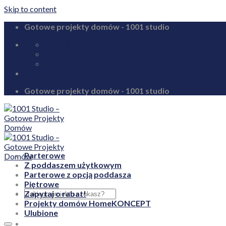
Skip to content
Gotowe projekty domów - 1001 studio
biuro@1001studio.pl
08:00 - 17:00
+48 726 328 388
Gotowe projekty domów - 1001 studio
Parterowe
Z poddaszem użytkowym
Parterowe z opcją poddasza
Piętrowe
Zapytaj o rabat!
Projekty domów HomeKONCEPT
Ulubione