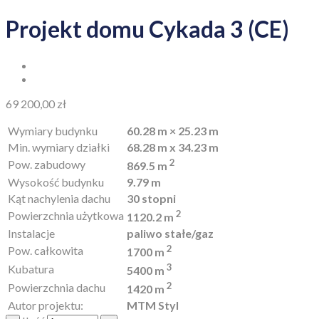
Projekt domu Cykada 3 (CE)
69 200,00
zł
Wymiary budynku
60.28 m × 25.23 m
Min. wymiary działki
68.28 m x 34.23 m
2
Pow. zabudowy
869.5 m
Wysokość budynku
9.79 m
Kąt nachylenia dachu
30 stopni
2
Powierzchnia użytkowa
1120.2 m
Instalacje
paliwo stałe/gaz
2
Pow. całkowita
1700 m
3
Kubatura
5400 m
2
Powierzchnia dachu
1420 m
Autor projektu:
MTM Styl