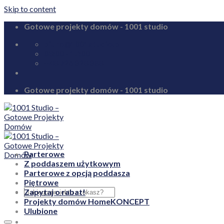
Skip to content
Gotowe projekty domów - 1001 studio
biuro@1001studio.pl
08:00 - 17:00
+48 726 328 388
Gotowe projekty domów - 1001 studio
Parterowe
Z poddaszem użytkowym
Parterowe z opcją poddasza
Piętrowe
Zapytaj o rabat!
Projekty domów HomeKONCEPT
Ulubione