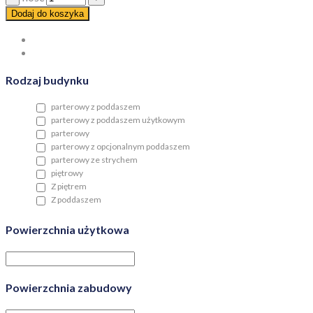
Dodaj do koszyka
Rodzaj budynku
parterowy z poddaszem
parterowy z poddaszem użytkowym
parterowy
parterowy z opcjonalnym poddaszem
parterowy ze strychem
piętrowy
Z piętrem
Z poddaszem
Powierzchnia użytkowa
Powierzchnia zabudowy