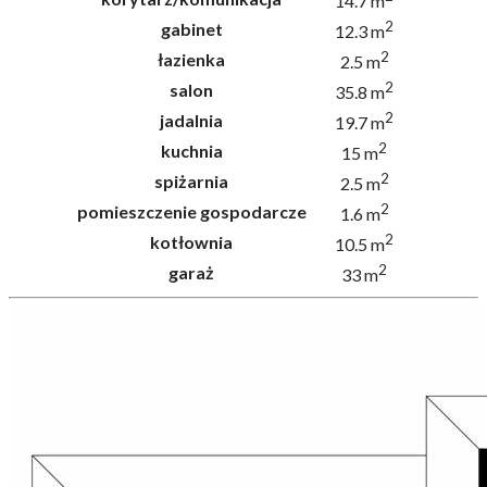
14.7 m
2
gabinet
12.3 m
2
łazienka
2.5 m
2
salon
35.8 m
2
jadalnia
19.7 m
2
kuchnia
15 m
2
spiżarnia
2.5 m
2
pomieszczenie gospodarcze
1.6 m
2
kotłownia
10.5 m
2
garaż
33 m