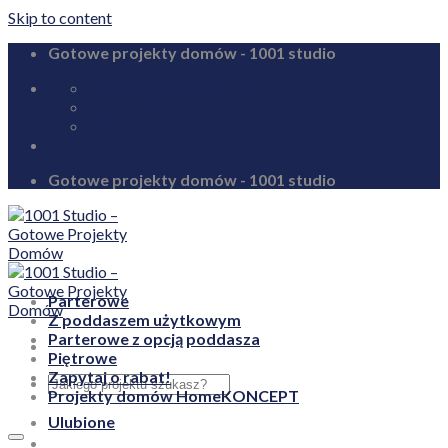
Skip to content
Gotowe projekty domów - 1001 studio
biuro@1001studio.pl
08:00 - 17:00
+48 726 328 388
Gotowe projekty domów - 1001 studio
Parterowe
Z poddaszem użytkowym
Parterowe z opcją poddasza
Piętrowe
Zapytaj o rabat!
Projekty domów HomeKONCEPT
Ulubione