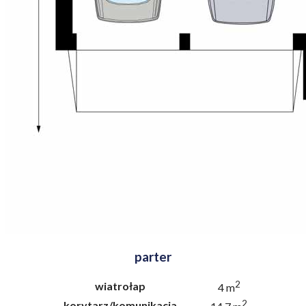
parter
2
wiatrołap
4 m
2
korytarz/komunikacja