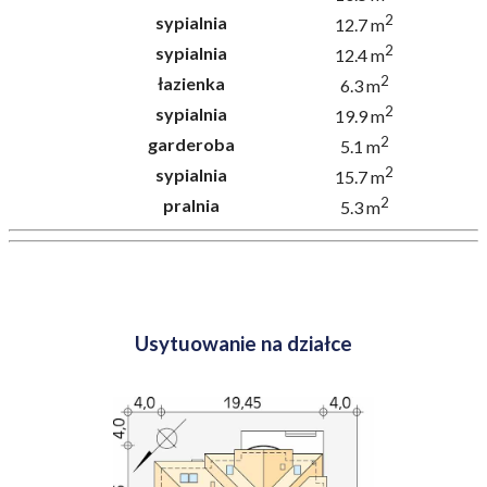
2
sypialnia
12.7 m
2
sypialnia
12.4 m
2
łazienka
6.3 m
2
sypialnia
19.9 m
2
garderoba
5.1 m
2
sypialnia
15.7 m
2
pralnia
5.3 m
Usytuowanie na działce