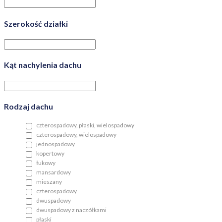
Szerokość działki
Kąt nachylenia dachu
Rodzaj dachu
czterospadowy, płaski, wielospadowy
czterospadowy, wielospadowy
jednospadowy
kopertowy
łukowy
mansardowy
mieszany
czterospadowy
dwuspadowy
dwuspadowy z naczółkami
płaski