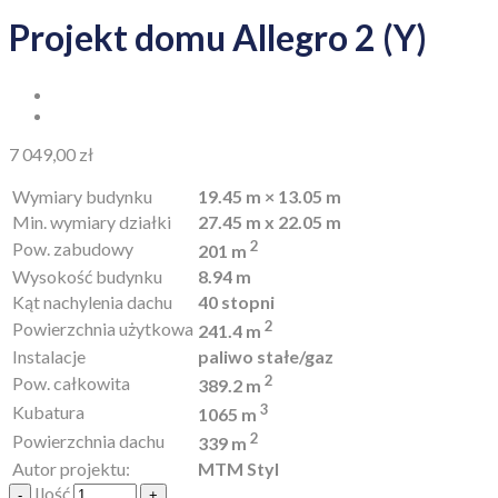
Projekt domu Allegro 2 (Y)
7 049,00
zł
Wymiary budynku
19.45 m × 13.05 m
Min. wymiary działki
27.45 m x 22.05 m
2
Pow. zabudowy
201 m
Wysokość budynku
8.94 m
Kąt nachylenia dachu
40 stopni
2
Powierzchnia użytkowa
241.4 m
Instalacje
paliwo stałe/gaz
2
Pow. całkowita
389.2 m
3
Kubatura
1065 m
2
Powierzchnia dachu
339 m
Autor projektu:
MTM Styl
Ilość