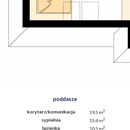
poddasze
2
korytarz/komunikacja
19.5 m
2
sypialnia
15.4 m
2
łazienka
10.5 m