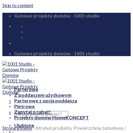
Skip to content
Gotowe projekty domów - 1001 studio
biuro@1001studio.pl
08:00 - 17:00
+48 726 328 388
Gotowe projekty domów - 1001 studio
Parterowe
Z poddaszem użytkowym
Parterowe z opcją poddasza
Piętrowe
Zapytaj o rabat!
Projekty domów HomeKONCEPT
Ulubione
Strona główna
/
Atrybut produktu: Powierzchnia zabudowy
/