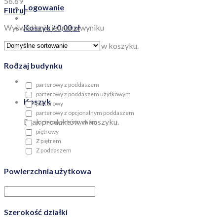
56.69
Logowanie
Filtruj
Wyświetlanie jednego wyniku
Koszyk /
0,00
zł
Brak produktów w koszyku.
Rodzaj budynku
parterowy z poddaszem
parterowy z poddaszem użytkowym
Koszyk
parterowy
parterowy z opcjonalnym poddaszem
Brak produktów w koszyku.
parterowy ze strychem
piętrowy
Z piętrem
Z poddaszem
Powierzchnia użytkowa
Szerokość działki