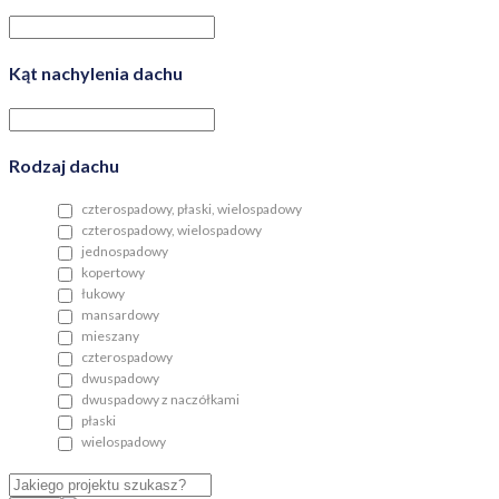
Kąt nachylenia dachu
Rodzaj dachu
czterospadowy, płaski, wielospadowy
czterospadowy, wielospadowy
jednospadowy
kopertowy
łukowy
mansardowy
mieszany
czterospadowy
dwuspadowy
dwuspadowy z naczółkami
płaski
wielospadowy