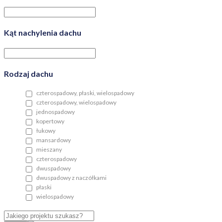
Kąt nachylenia dachu
Rodzaj dachu
czterospadowy, płaski, wielospadowy
czterospadowy, wielospadowy
jednospadowy
kopertowy
łukowy
mansardowy
mieszany
czterospadowy
dwuspadowy
dwuspadowy z naczółkami
płaski
wielospadowy