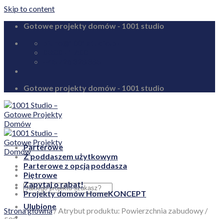
Skip to content
Gotowe projekty domów - 1001 studio
biuro@1001studio.pl
08:00 - 17:00
+48 726 328 388
Gotowe projekty domów - 1001 studio
Parterowe
Z poddaszem użytkowym
Parterowe z opcją poddasza
Piętrowe
Zapytaj o rabat!
Projekty domów HomeKONCEPT
Ulubione
Strona główna
/
Atrybut produktu: Powierzchnia zabudowy
/