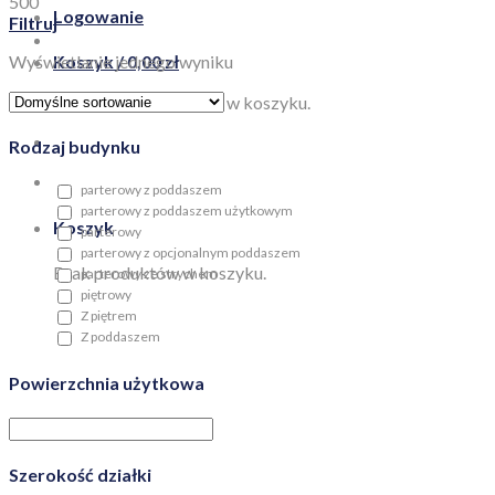
500
Logowanie
Filtruj
Wyświetlanie jednego wyniku
Koszyk /
0,00
zł
Brak produktów w koszyku.
Rodzaj budynku
parterowy z poddaszem
parterowy z poddaszem użytkowym
Koszyk
parterowy
parterowy z opcjonalnym poddaszem
Brak produktów w koszyku.
parterowy ze strychem
piętrowy
Z piętrem
Z poddaszem
Powierzchnia użytkowa
Szerokość działki