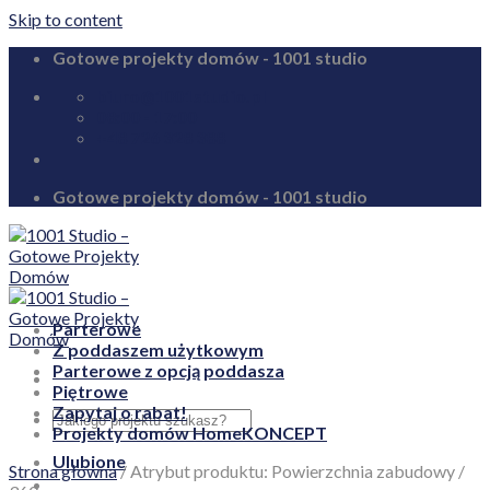
Skip to content
Gotowe projekty domów - 1001 studio
biuro@1001studio.pl
08:00 - 17:00
+48 726 328 388
Gotowe projekty domów - 1001 studio
Parterowe
Z poddaszem użytkowym
Parterowe z opcją poddasza
Piętrowe
Zapytaj o rabat!
Projekty domów HomeKONCEPT
Ulubione
Strona główna
/
Atrybut produktu: Powierzchnia zabudowy
/