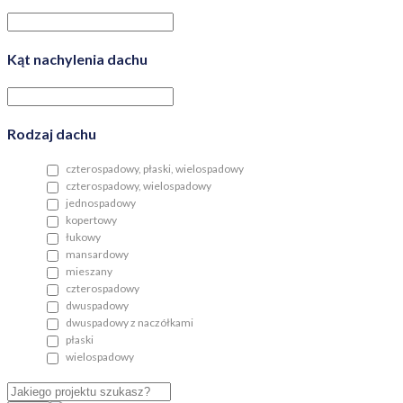
Kąt nachylenia dachu
Rodzaj dachu
czterospadowy, płaski, wielospadowy
czterospadowy, wielospadowy
jednospadowy
kopertowy
łukowy
mansardowy
mieszany
czterospadowy
dwuspadowy
dwuspadowy z naczółkami
płaski
wielospadowy