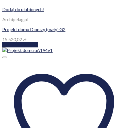
Dodaj do ulubionych!
Archipelag.pl
Projekt domu Dionizy (mały) G2
15 520,02
zł
Dodaj do koszyka