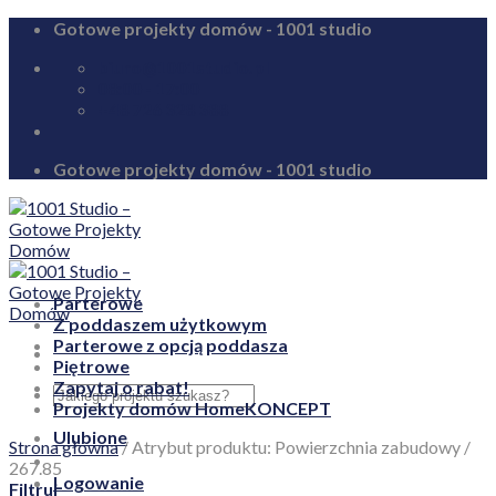
Skip
Gotowe projekty domów - 1001 studio
to
biuro@1001studio.pl
content
08:00 - 17:00
+48 726 328 388
Gotowe projekty domów - 1001 studio
Parterowe
Z poddaszem użytkowym
Parterowe z opcją poddasza
Piętrowe
Zapytaj o rabat!
Projekty domów HomeKONCEPT
Ulubione
Strona główna
/
Atrybut produktu: Powierzchnia zabudowy
/
267.85
Logowanie
Filtruj