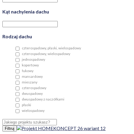
Kąt nachylenia dachu
Rodzaj dachu
czterospadowy, płaski, wielospadowy
czterospadowy, wielospadowy
jednospadowy
kopertowy
łukowy
mansardowy
mieszany
czterospadowy
dwuspadowy
dwuspadowy z naczółkami
płaski
wielospadowy
Filtruj