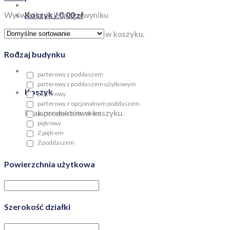
Wyświetlanie jednego wyniku
Koszyk /
0,00
zł
Brak produktów w koszyku.
Rodzaj budynku
parterowy z poddaszem
parterowy z poddaszem użytkowym
Koszyk
parterowy
parterowy z opcjonalnym poddaszem
Brak produktów w koszyku.
parterowy ze strychem
piętrowy
Z piętrem
Z poddaszem
Powierzchnia użytkowa
Szerokość działki