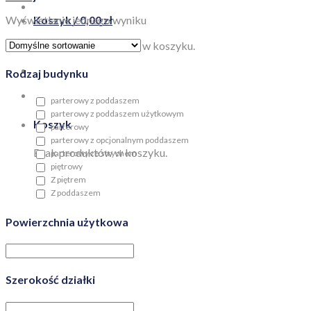
Wyświetlanie jednego wyniku
Koszyk /
0,00
zł
Brak produktów w koszyku.
Rodzaj budynku
parterowy z poddaszem
parterowy z poddaszem użytkowym
Koszyk
parterowy
parterowy z opcjonalnym poddaszem
Brak produktów w koszyku.
parterowy ze strychem
piętrowy
Z piętrem
Z poddaszem
Powierzchnia użytkowa
Szerokość działki