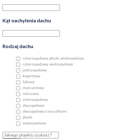
Kąt nachylenia dachu
Rodzaj dachu
czterospadowy, płaski, wielospadowy
czterospadowy, wielospadowy
jednospadowy
kopertowy
łukowy
mansardowy
mieszany
czterospadowy
dwuspadowy
dwuspadowy z naczółkami
płaski
wielospadowy