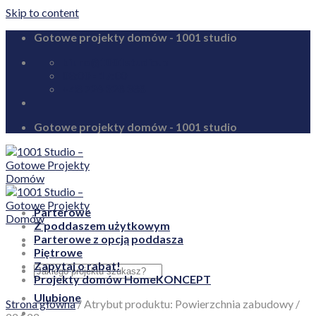
Skip to content
Gotowe projekty domów - 1001 studio
biuro@1001studio.pl
08:00 - 17:00
+48 726 328 388
Gotowe projekty domów - 1001 studio
Parterowe
Z poddaszem użytkowym
Parterowe z opcją poddasza
Piętrowe
Zapytaj o rabat!
Projekty domów HomeKONCEPT
Ulubione
Strona główna
/
Atrybut produktu: Powierzchnia zabudowy
/