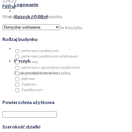
224.22
Logowanie
Filtruj
Wyświetlanie jednego wyniku
Koszyk /
0,00
zł
Brak produktów w koszyku.
Rodzaj budynku
parterowy z poddaszem
parterowy z poddaszem użytkowym
Koszyk
parterowy
parterowy z opcjonalnym poddaszem
Brak produktów w koszyku.
parterowy ze strychem
piętrowy
Z piętrem
Z poddaszem
Powierzchnia użytkowa
Szerokość działki