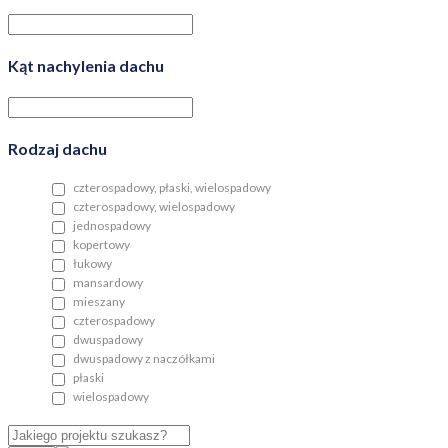
Kąt nachylenia dachu
Rodzaj dachu
czterospadowy, płaski, wielospadowy
czterospadowy, wielospadowy
jednospadowy
kopertowy
łukowy
mansardowy
mieszany
czterospadowy
dwuspadowy
dwuspadowy z naczółkami
płaski
wielospadowy