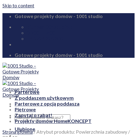
Skip to content
Gotowe projekty domów - 1001 studio
biuro@1001studio.pl
08:00 - 17:00
+48 726 328 388
Gotowe projekty domów - 1001 studio
Parterowe
Z poddaszem użytkowym
Parterowe z opcją poddasza
Piętrowe
Zapytaj o rabat!
Projekty domów HomeKONCEPT
Ulubione
Strona główna
/
Atrybut produktu: Powierzchnia zabudowy
/