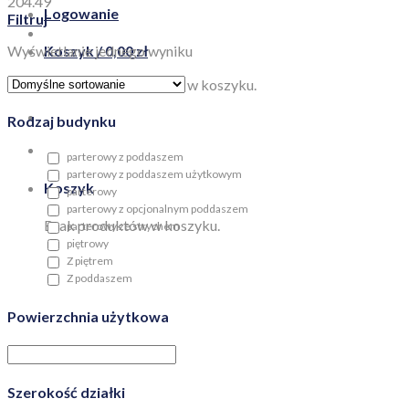
204.49
Logowanie
Filtruj
Wyświetlanie jednego wyniku
Koszyk /
0,00
zł
Brak produktów w koszyku.
Rodzaj budynku
parterowy z poddaszem
parterowy z poddaszem użytkowym
Koszyk
parterowy
parterowy z opcjonalnym poddaszem
Brak produktów w koszyku.
parterowy ze strychem
piętrowy
Z piętrem
Z poddaszem
Powierzchnia użytkowa
Szerokość działki