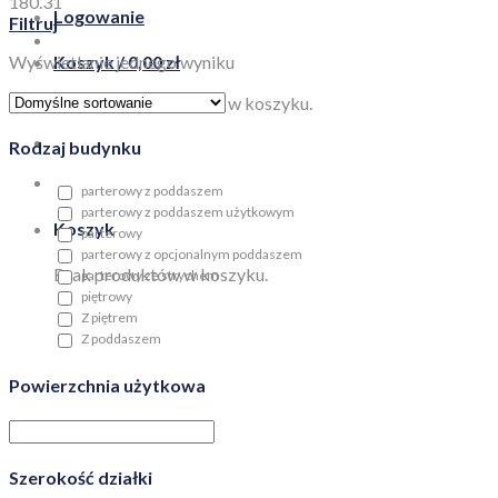
180.31
Logowanie
Filtruj
Wyświetlanie jednego wyniku
Koszyk /
0,00
zł
Brak produktów w koszyku.
Rodzaj budynku
parterowy z poddaszem
parterowy z poddaszem użytkowym
Koszyk
parterowy
parterowy z opcjonalnym poddaszem
Brak produktów w koszyku.
parterowy ze strychem
piętrowy
Z piętrem
Z poddaszem
Powierzchnia użytkowa
Szerokość działki