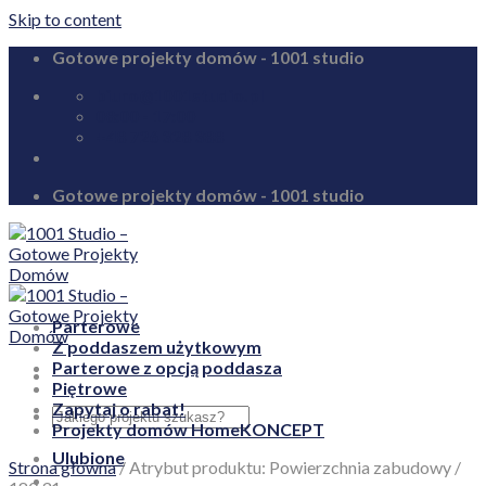
Skip to content
Gotowe projekty domów - 1001 studio
biuro@1001studio.pl
08:00 - 17:00
+48 726 328 388
Gotowe projekty domów - 1001 studio
Parterowe
Z poddaszem użytkowym
Parterowe z opcją poddasza
Piętrowe
Zapytaj o rabat!
Projekty domów HomeKONCEPT
Ulubione
Strona główna
/
Atrybut produktu: Powierzchnia zabudowy
/