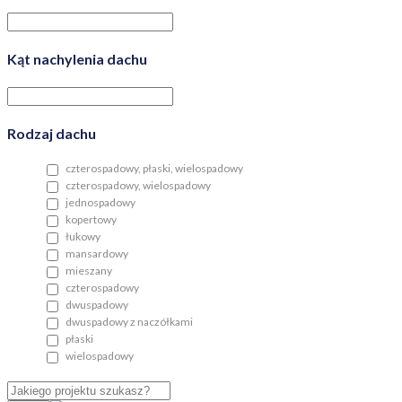
Kąt nachylenia dachu
Rodzaj dachu
czterospadowy, płaski, wielospadowy
czterospadowy, wielospadowy
jednospadowy
kopertowy
łukowy
mansardowy
mieszany
czterospadowy
dwuspadowy
dwuspadowy z naczółkami
płaski
wielospadowy