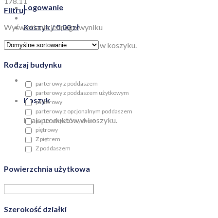
178.11
Logowanie
Filtruj
Wyświetlanie jednego wyniku
Koszyk /
0,00
zł
Brak produktów w koszyku.
Rodzaj budynku
parterowy z poddaszem
parterowy z poddaszem użytkowym
Koszyk
parterowy
parterowy z opcjonalnym poddaszem
Brak produktów w koszyku.
parterowy ze strychem
piętrowy
Z piętrem
Z poddaszem
Powierzchnia użytkowa
Szerokość działki