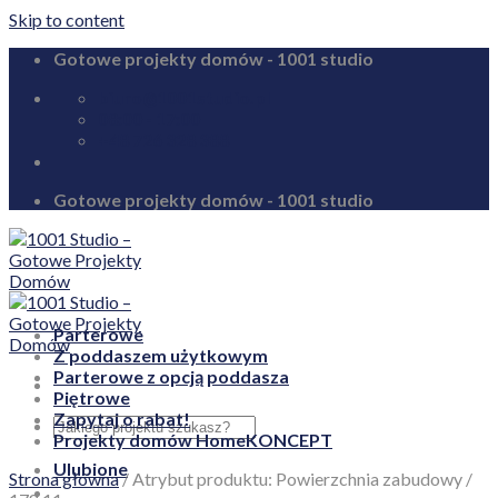
Skip to content
Gotowe projekty domów - 1001 studio
biuro@1001studio.pl
08:00 - 17:00
+48 726 328 388
Gotowe projekty domów - 1001 studio
Parterowe
Z poddaszem użytkowym
Parterowe z opcją poddasza
Piętrowe
Zapytaj o rabat!
Projekty domów HomeKONCEPT
Ulubione
Strona główna
/
Atrybut produktu: Powierzchnia zabudowy
/