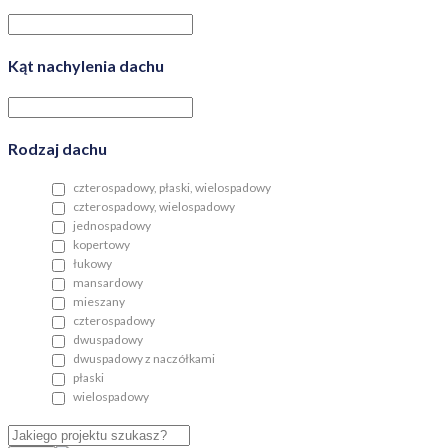
Kąt nachylenia dachu
Rodzaj dachu
czterospadowy, płaski, wielospadowy
czterospadowy, wielospadowy
jednospadowy
kopertowy
łukowy
mansardowy
mieszany
czterospadowy
dwuspadowy
dwuspadowy z naczółkami
płaski
wielospadowy