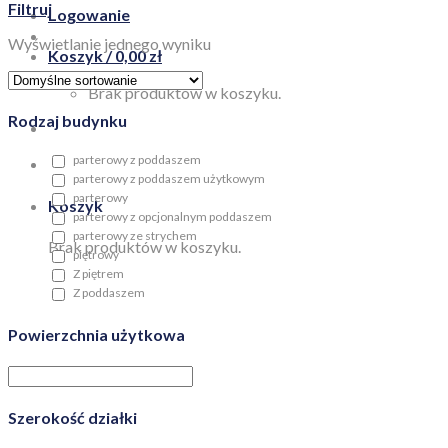
Filtruj
Logowanie
Wyświetlanie jednego wyniku
Koszyk /
0,00
zł
Brak produktów w koszyku.
Rodzaj budynku
parterowy z poddaszem
parterowy z poddaszem użytkowym
parterowy
Koszyk
parterowy z opcjonalnym poddaszem
parterowy ze strychem
Brak produktów w koszyku.
piętrowy
Z piętrem
Z poddaszem
Powierzchnia użytkowa
Szerokość działki