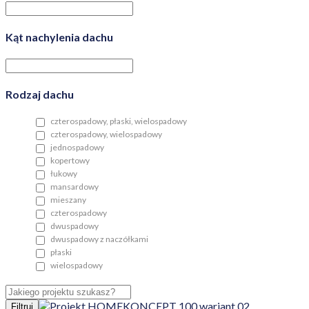
Kąt nachylenia dachu
Rodzaj dachu
czterospadowy, płaski, wielospadowy
czterospadowy, wielospadowy
jednospadowy
kopertowy
łukowy
mansardowy
mieszany
czterospadowy
dwuspadowy
dwuspadowy z naczółkami
płaski
wielospadowy
Filtruj