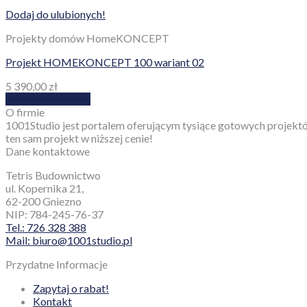
Dodaj do ulubionych!
Projekty domów HomeKONCEPT
Projekt HOMEKONCEPT 100 wariant 02
5 390,00
zł
Dodaj do koszyka
O firmie
1001Studio jest portalem oferującym tysiące gotowych projektó
ten sam projekt w niższej cenie!
Dane kontaktowe
Tetris Budownictwo
ul. Kopernika 21,
62-200 Gniezno
NIP: 784-245-76-37
Tel.: 726 328 388
Mail: biuro@1001studio.pl
Przydatne Informacje
Zapytaj o rabat!
Kontakt