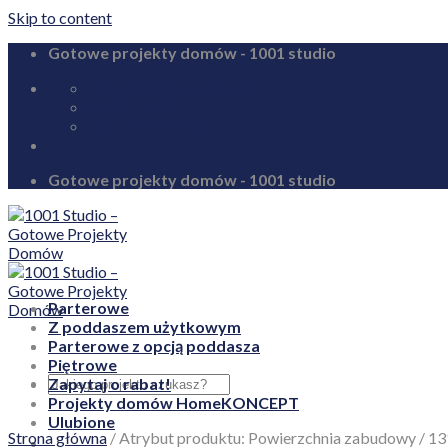
Skip to content
Gotowe projekty domów - 1001 studio
biuro@1001studio.pl
08:00 - 17:00
+48 726 328 388
Gotowe projekty domów - 1001 studio
Parterowe
Z poddaszem użytkowym
Parterowe z opcją poddasza
Piętrowe
Zapytaj o rabat!
Projekty domów HomeKONCEPT
Ulubione
Strona główna
/
Atrybut produktu: Powierzchnia zabudowy
/
13