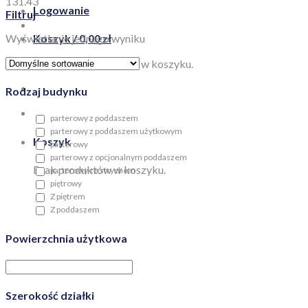
131.43
Logowanie
Filtruj
Wyświetlanie jednego wyniku
Koszyk /
0,00
zł
Brak produktów w koszyku.
Rodzaj budynku
parterowy z poddaszem
parterowy z poddaszem użytkowym
Koszyk
parterowy
parterowy z opcjonalnym poddaszem
Brak produktów w koszyku.
parterowy ze strychem
piętrowy
Z piętrem
Z poddaszem
Powierzchnia użytkowa
Szerokość działki