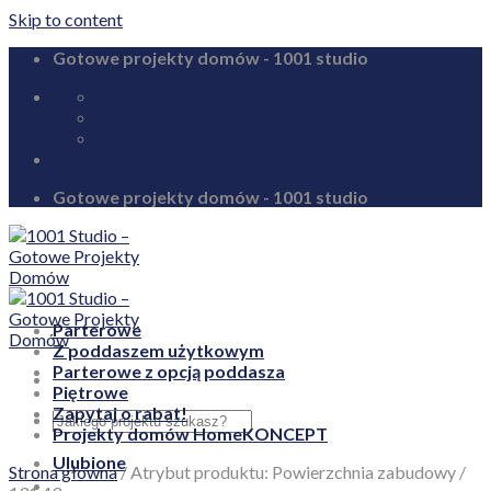
Skip to content
Gotowe projekty domów - 1001 studio
biuro@1001studio.pl
08:00 - 17:00
+48 726 328 388
Gotowe projekty domów - 1001 studio
Parterowe
Z poddaszem użytkowym
Parterowe z opcją poddasza
Piętrowe
Zapytaj o rabat!
Projekty domów HomeKONCEPT
Ulubione
Strona główna
/
Atrybut produktu: Powierzchnia zabudowy
/