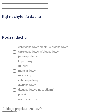
Kąt nachylenia dachu
Rodzaj dachu
czterospadowy, płaski, wielospadowy
czterospadowy, wielospadowy
jednospadowy
kopertowy
łukowy
mansardowy
mieszany
czterospadowy
dwuspadowy
dwuspadowy z naczółkami
płaski
wielospadowy