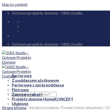
Skip to content
Gotowe projekty domów - 1001 studio
biuro@1001studio.pl
08:00 - 17:00
+48 726 328 388
Gotowe projekty domów - 1001 studio
Parterowe
Z poddaszem użytkowym
Parterowe z opcją poddasza
Piętrowe
Zapytaj o rabat!
Projekty domów HomeKONCEPT
Ulubione
Strona główna
/
Atrybut produktu: Powierzchnia zabudowy
/
12