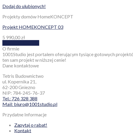
Dodaj do ulubionych!
Projekty domów HomeKONCEPT
Projekt HOMEKONCEPT 03
5 990,00
zł
Dodaj do koszyka
O firmie
1001Studio jest portalem oferującym tysiące gotowych projektó
ten sam projekt w niższej cenie!
Dane kontaktowe
Tetris Budownictwo
ul. Kopernika 21,
62-200 Gniezno
NIP: 784-245-76-37
Tel.: 726 328 388
Mail: biuro@1001studio.pl
Przydatne Informacje
Zapytaj o rabat!
Kontakt