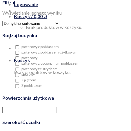
Filtruj
Logowanie
Wyświetlanie jednego wyniku
Koszyk /
0,00
zł
Brak produktów w koszyku.
Rodzaj budynku
parterowy z poddaszem
parterowy z poddaszem użytkowym
parterowy
Koszyk
parterowy z opcjonalnym poddaszem
parterowy ze strychem
Brak produktów w koszyku.
piętrowy
Z piętrem
Z poddaszem
Powierzchnia użytkowa
Szerokość działki