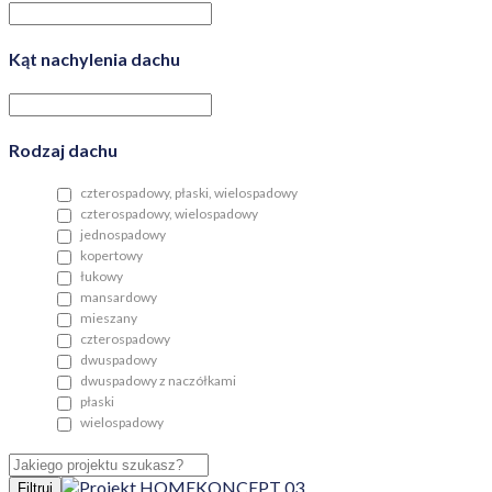
Kąt nachylenia dachu
Rodzaj dachu
czterospadowy, płaski, wielospadowy
czterospadowy, wielospadowy
jednospadowy
kopertowy
łukowy
mansardowy
mieszany
czterospadowy
dwuspadowy
dwuspadowy z naczółkami
płaski
wielospadowy
Filtruj