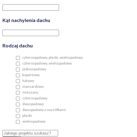
Kąt nachylenia dachu
Rodzaj dachu
czterospadowy, płaski, wielospadowy
czterospadowy, wielospadowy
jednospadowy
kopertowy
łukowy
mansardowy
mieszany
czterospadowy
dwuspadowy
dwuspadowy z naczółkami
płaski
wielospadowy