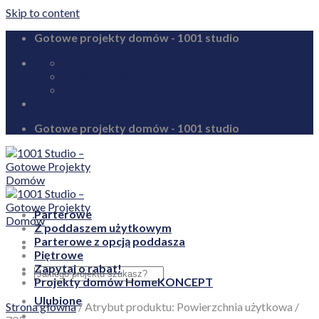
Skip to content
Gotowe projekty domów - 1001 studio
biuro@1001studio.pl
08:00 - 17:00
+48 726 328 388
Gotowe projekty domów - 1001 studio
Parterowe
Z poddaszem użytkowym
Parterowe z opcją poddasza
Piętrowe
Zapytaj o rabat!
Projekty domów HomeKONCEPT
Ulubione
Strona główna
/
Atrybut produktu: Powierzchnia użytkowa
/