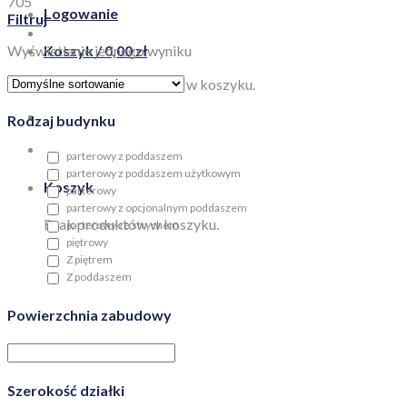
705
Logowanie
Filtruj
Wyświetlanie jednego wyniku
Koszyk /
0,00
zł
Brak produktów w koszyku.
Rodzaj budynku
parterowy z poddaszem
parterowy z poddaszem użytkowym
Koszyk
parterowy
parterowy z opcjonalnym poddaszem
Brak produktów w koszyku.
parterowy ze strychem
piętrowy
Z piętrem
Z poddaszem
Powierzchnia zabudowy
Szerokość działki