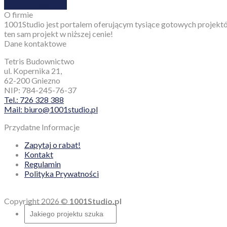
Dodaj do koszyka
O firmie
1001Studio jest portalem oferującym tysiące gotowych projektó
ten sam projekt w niższej cenie!
Dane kontaktowe
Tetris Budownictwo
ul. Kopernika 21,
62-200 Gniezno
NIP: 784-245-76-37
Tel.: 726 328 388
Mail: biuro@1001studio.pl
Przydatne Informacje
Zapytaj o rabat!
Kontakt
Regulamin
Polityka Prywatności
Copyright 2026 ©
1001Studio.pl