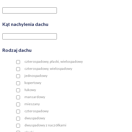
Kąt nachylenia dachu
Rodzaj dachu
czterospadowy, płaski, wielospadowy
czterospadowy, wielospadowy
jednospadowy
kopertowy
łukowy
mansardowy
mieszany
czterospadowy
dwuspadowy
dwuspadowy z naczółkami