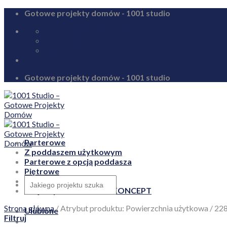
Skip
Gotowe projekty domów - 1001 studio
to
biuro@1001studio.pl
content
08:00 - 17:00
+48 726 328 388
Gotowe projekty domów - 1001 studio
Parterowe
Z poddaszem użytkowym
Parterowe z opcją poddasza
Piętrowe
Zapytaj o rabat!
Projekty domów HomeKONCEPT
Strona główna
/
Atrybut produktu: Powierzchnia użytkowa
/
228
Ulubione
Filtruj