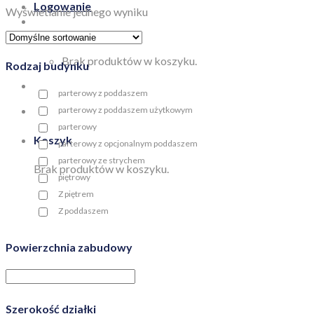
Logowanie
Wyświetlanie jednego wyniku
Koszyk /
0,00
zł
Brak produktów w koszyku.
Rodzaj budynku
parterowy z poddaszem
parterowy z poddaszem użytkowym
parterowy
Koszyk
parterowy z opcjonalnym poddaszem
parterowy ze strychem
Brak produktów w koszyku.
piętrowy
Z piętrem
Z poddaszem
Powierzchnia zabudowy
Szerokość działki