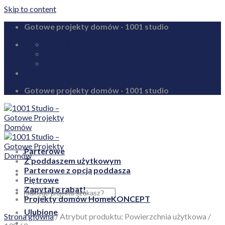
Skip to content
Gotowe projekty domów - 1001 studio
biuro@1001studio.pl
08:00 - 17:00
+48 726 328 388
Gotowe projekty domów - 1001 studio
Parterowe
Z poddaszem użytkowym
Parterowe z opcją poddasza
Piętrowe
Zapytaj o rabat!
Projekty domów HomeKONCEPT
Ulubione
Strona główna
/
Atrybut produktu: Powierzchnia użytkowa
/