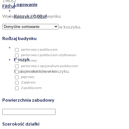
198.62
Logowanie
Filtruj
Wyświetlanie jednego wyniku
Koszyk /
0,00
zł
Brak produktów w koszyku.
Rodzaj budynku
parterowy z poddaszem
parterowy z poddaszem użytkowym
Koszyk
parterowy
parterowy z opcjonalnym poddaszem
Brak produktów w koszyku.
parterowy ze strychem
piętrowy
Z piętrem
Z poddaszem
Powierzchnia zabudowy
Szerokość działki