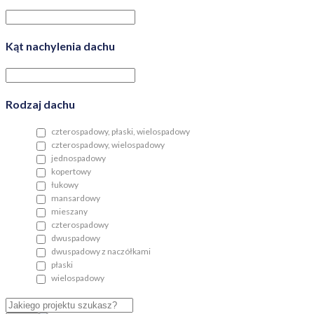
Kąt nachylenia dachu
Rodzaj dachu
czterospadowy, płaski, wielospadowy
czterospadowy, wielospadowy
jednospadowy
kopertowy
łukowy
mansardowy
mieszany
czterospadowy
dwuspadowy
dwuspadowy z naczółkami
płaski
wielospadowy