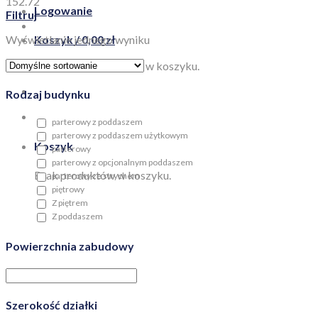
152.72
Logowanie
Filtruj
Wyświetlanie jednego wyniku
Koszyk /
0,00
zł
Brak produktów w koszyku.
Rodzaj budynku
parterowy z poddaszem
parterowy z poddaszem użytkowym
Koszyk
parterowy
parterowy z opcjonalnym poddaszem
Brak produktów w koszyku.
parterowy ze strychem
piętrowy
Z piętrem
Z poddaszem
Powierzchnia zabudowy
Szerokość działki