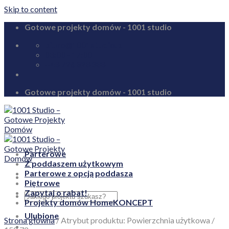
Skip to content
Gotowe projekty domów - 1001 studio
biuro@1001studio.pl
08:00 - 17:00
+48 726 328 388
Gotowe projekty domów - 1001 studio
Parterowe
Z poddaszem użytkowym
Parterowe z opcją poddasza
Piętrowe
Zapytaj o rabat!
Projekty domów HomeKONCEPT
Ulubione
Strona główna
/
Atrybut produktu: Powierzchnia użytkowa
/