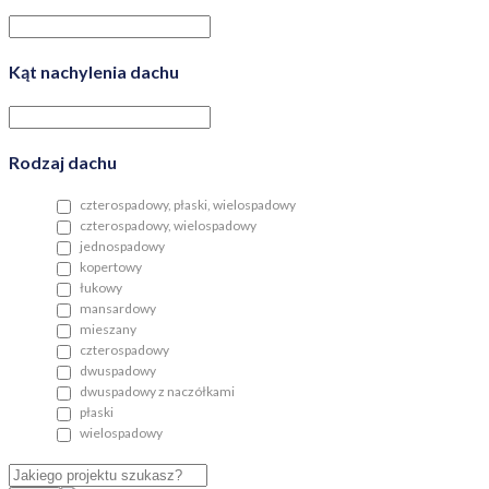
Kąt nachylenia dachu
Rodzaj dachu
czterospadowy, płaski, wielospadowy
czterospadowy, wielospadowy
jednospadowy
kopertowy
łukowy
mansardowy
mieszany
czterospadowy
dwuspadowy
dwuspadowy z naczółkami
płaski
wielospadowy