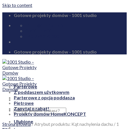
Skip to content
Gotowe projekty domów - 1001 studio
biuro@1001studio.pl
08:00 - 17:00
+48 726 328 388
Gotowe projekty domów - 1001 studio
Parterowe
Z poddaszem użytkowym
Parterowe z opcją poddasza
Piętrowe
Zapytaj o rabat!
Projekty domów HomeKONCEPT
Ulubione
Strona główna
/
Atrybut produktu: Kąt nachylenia dachu
/
1