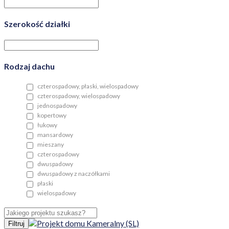
Szerokość działki
Rodzaj dachu
czterospadowy, płaski, wielospadowy
czterospadowy, wielospadowy
jednospadowy
kopertowy
łukowy
mansardowy
mieszany
czterospadowy
dwuspadowy
dwuspadowy z naczółkami
płaski
wielospadowy
Filtruj